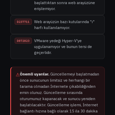
başlattıktan sonra web arayüzüne
erişilemiyor.
Web arayüzün bazı kutularında "ı"
D237711
harfı kullanılamıyor.
VMware yedeği Hyper-V'ye
D872823
uygulanamıyor ve bunun tersi de
geçerlidir.
⚠
Önemli uyarılar.
Güncellemeyi başlatmadan
önce sunucunun limitsiz ve herhangi bir
tarama olmadan İnternete çıkabildiğinden
emin olunuz. Güncelleme sırasında
oturumunuz kapanacak ve sunucu yeniden
başlatılacaktır. Güncelleme işlemi, İnternet
bağlantı hızına bağlı olarak 15 ila 30 dakika